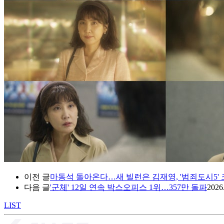
이전 글
마동석 돌아온다…새 빌런은 김재영, '범죄도시5'
다음 글
'군체' 12일 연속 박스오피스 1위…357만 돌파
2026
LIST