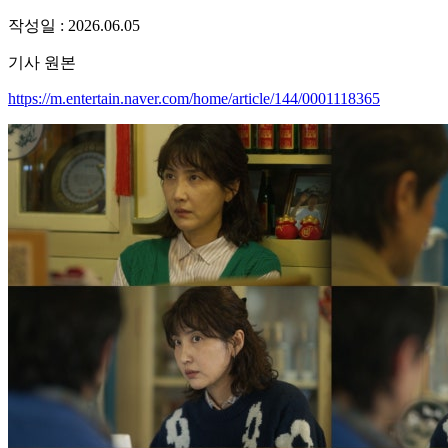
작성일 :
2026.06.05
기사 원본
https://m.entertain.naver.com/home/article/144/0001118365